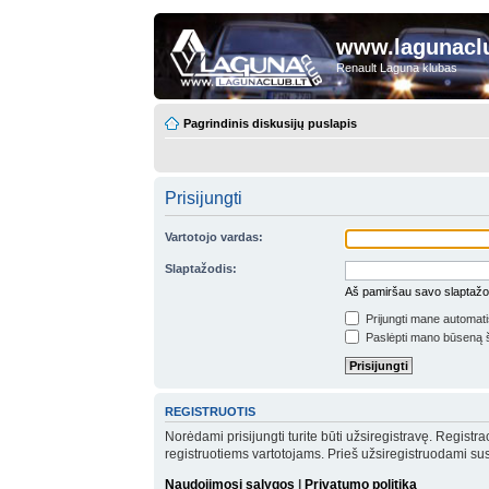
www.lagunaclu
Renault Laguna klubas
Pagrindinis diskusijų puslapis
Prisijungti
Vartotojo vardas:
Slaptažodis:
Aš pamiršau savo slaptažo
Prijungti mane automat
Paslėpti mano būseną š
REGISTRUOTIS
Norėdami prisijungti turite būti užsiregistravę. Registr
registruotiems vartotojams. Prieš užsiregistruodami su
Naudojimosi sąlygos
|
Privatumo politika