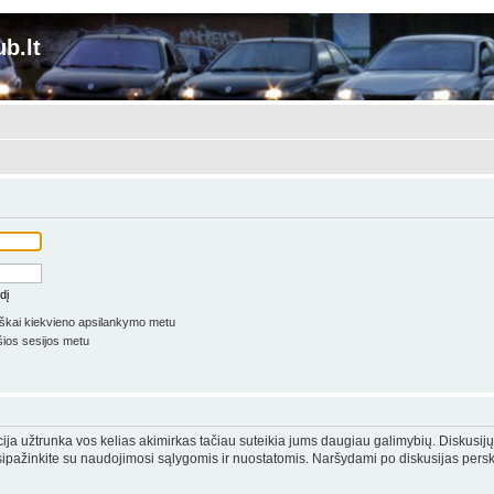
b.lt
dį
iškai kiekvieno apsilankymo metu
ios sesijos metu
acija užtrunka vos kelias akimirkas tačiau suteikia jums daugiau galimybių. Diskusijų
sipažinkite su naudojimosi sąlygomis ir nuostatomis. Naršydami po diskusijas perska