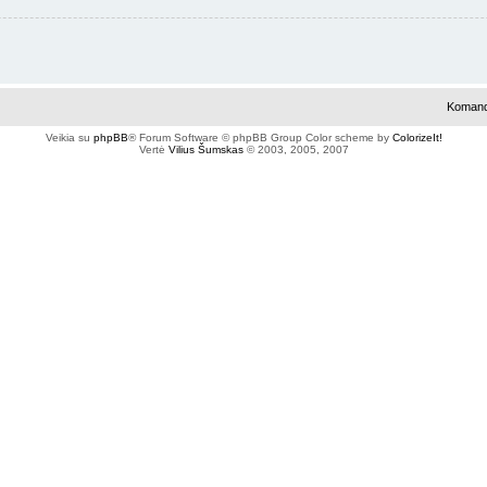
Koman
Veikia su
phpBB
® Forum Software © phpBB Group
Color scheme by
ColorizeIt!
Vertė
Vilius Šumskas
© 2003, 2005, 2007