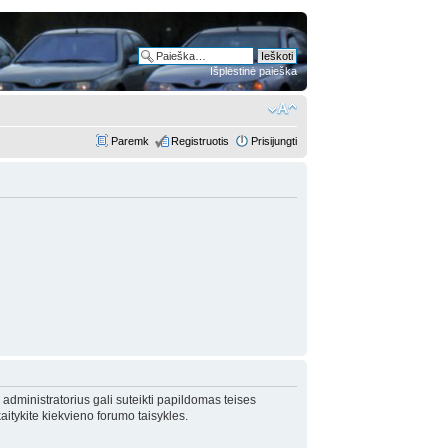
Išplėstinė paieška
Paremk
Registruotis
Prisijungti
 administratorius gali suteikti papildomas teises
itykite kiekvieno forumo taisykles.