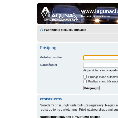
www.lagunaclu
Renault Laguna klubas
Pagrindinis diskusijų puslapis
Prisijungti
Vartotojo vardas:
Slaptažodis:
Aš pamiršau savo slaptažo
Prijungti mane automat
Paslėpti mano būseną š
REGISTRUOTIS
Norėdami prisijungti turite būti užsiregistravę. Registr
registruotiems vartotojams. Prieš užsiregistruodami su
Naudojimosi sąlygos
|
Privatumo politika