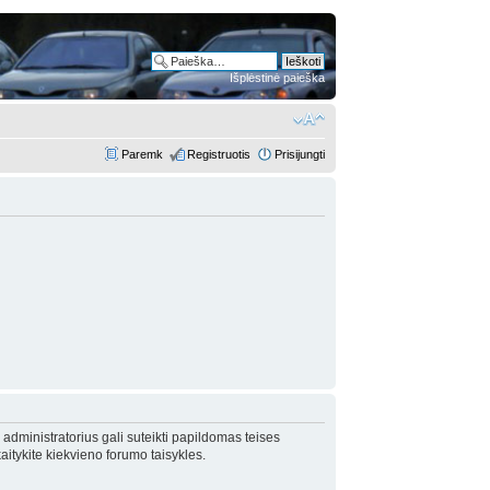
Išplėstinė paieška
Paremk
Registruotis
Prisijungti
 administratorius gali suteikti papildomas teises
itykite kiekvieno forumo taisykles.