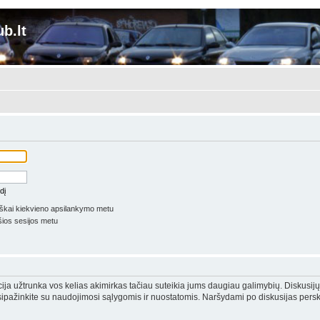
b.lt
dį
iškai kiekvieno apsilankymo metu
ios sesijos metu
acija užtrunka vos kelias akimirkas tačiau suteikia jums daugiau galimybių. Diskusijų
sipažinkite su naudojimosi sąlygomis ir nuostatomis. Naršydami po diskusijas perska