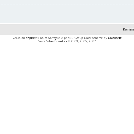
Koman
Veikia su
phpBB
® Forum Software © phpBB Group
Color scheme by
ColorizeIt!
Vertė
Vilius Šumskas
© 2003, 2005, 2007