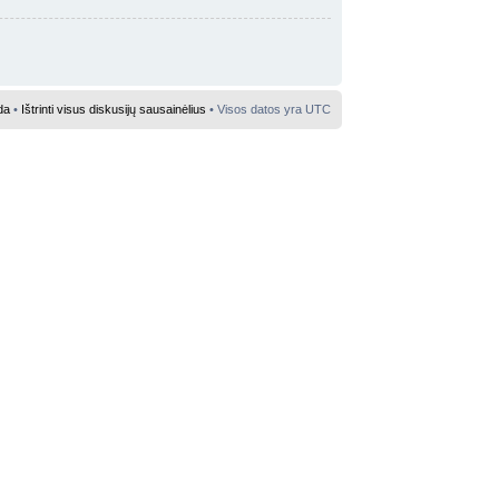
da
•
Ištrinti visus diskusijų sausainėlius
• Visos datos yra UTC