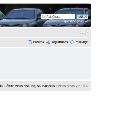
Išplėstinė paieška
Paremk
Registruotis
Prisijungti
da
•
Ištrinti visus diskusijų sausainėlius
• Visos datos yra UTC