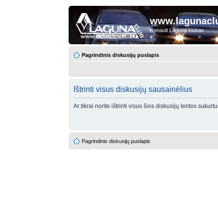
www.lagunaclu
Renault Laguna klubas
Pagrindinis diskusijų puslapis
Ištrinti visus diskusijų sausainėlius
Ar tikrai norite ištrinti visus šios diskusijų lentos sukur
Pagrindinis diskusijų puslapis