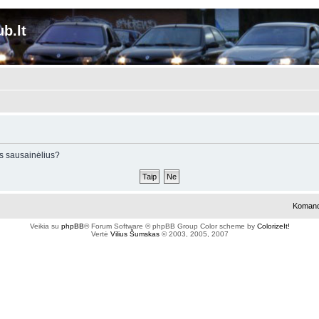
b.lt
tus sausainėlius?
Koman
Veikia su
phpBB
® Forum Software © phpBB Group
Color scheme by
ColorizeIt!
Vertė
Vilius Šumskas
© 2003, 2005, 2007