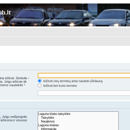
b.lt
kia ieškoti. Simbolis
-
Ieškoti visų terminų arba naudoti užklausą
a. Jeigu ieškote tik
šmėms naudokite *.
Ieškoti bet kurio termino
. Jeigu neišjungsite
 ieškoma ir visuose