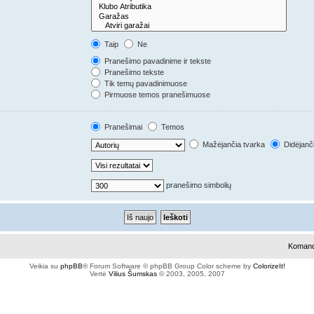
Taip
Ne
Pranešimo pavadinime ir tekste
Pranešimo tekste
Tik temų pavadinimuose
Pirmuose temos pranešimuose
Pranešimai
Temos
Mažėjančia tvarka
Didėjanč
pranešimo simbolių
Koman
Veikia su
phpBB
® Forum Software © phpBB Group
Color scheme by
ColorizeIt!
Vertė
Vilius Šumskas
© 2003, 2005, 2007