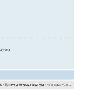
ia tvarka
da
•
Ištrinti visus diskusijų sausainėlius
• Visos datos yra UTC