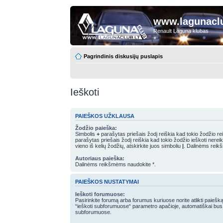
www.lagunaclu
Renault Laguna klubas
Pagrindinis diskusijų puslapis
Ieškoti
PAIEŠKOS UŽKLAUSA
Žodžio paieška:
Simbolis
+
parašytas priešais žodį reiškia kad tokio žodžio rei
parašytas priešais žodį reiškia kad tokio žodžio ieškoti nereiki
vieno iš kelių žodžių, atskirkite juos simboliu
|
. Dalinėms reik
Autoriaus paieška:
Dalinėms reikšmėms naudokite *.
PAIEŠKOS NUSTATYMAI
Ieškoti forumuose:
Pasirinkite forumą arba forumus kuriuose norite atlikti paiešką
“ieškoti subforumuose“ parametro apačioje, automatiškai bus
subforumuose.