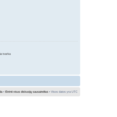
ia tvarka
da
•
Ištrinti visus diskusijų sausainėlius
• Visos datos yra UTC