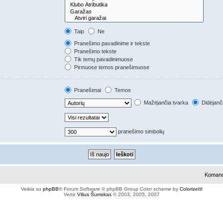
Taip
Ne
Pranešimo pavadinime ir tekste
Pranešimo tekste
Tik temų pavadinimuose
Pirmuose temos pranešimuose
Pranešimai
Temos
Mažėjančia tvarka
Didėjanč
pranešimo simbolių
Koman
Veikia su
phpBB
® Forum Software © phpBB Group
Color scheme by
ColorizeIt!
Vertė
Vilius Šumskas
© 2003, 2005, 2007