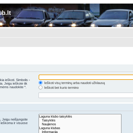
b.lt
kia ieškoti. Simbolis
-
Ieškoti visų terminų arba naudoti užklausą
a. Jeigu ieškote tik
šmėms naudokite *.
Ieškoti bet kurio termino
. Jeigu neišjungsite
 ieškoma ir visuose