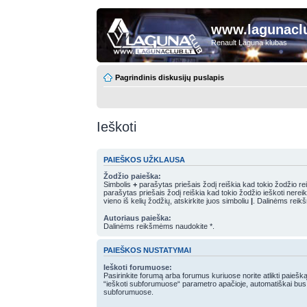
www.lagunaclu
Renault Laguna klubas
Pagrindinis diskusijų puslapis
Ieškoti
PAIEŠKOS UŽKLAUSA
Žodžio paieška:
Simbolis
+
parašytas priešais žodį reiškia kad tokio žodžio rei
parašytas priešais žodį reiškia kad tokio žodžio ieškoti nereiki
vieno iš kelių žodžių, atskirkite juos simboliu
|
. Dalinėms reik
Autoriaus paieška:
Dalinėms reikšmėms naudokite *.
PAIEŠKOS NUSTATYMAI
Ieškoti forumuose:
Pasirinkite forumą arba forumus kuriuose norite atlikti paiešką
“ieškoti subforumuose“ parametro apačioje, automatiškai bus
subforumuose.