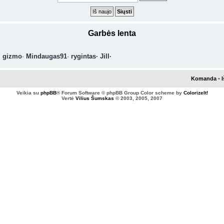
Garbės lenta
·
gizmo
·
Mindaugas91
·
rygintas
·
Jill
·
Komanda
•
I
Veikia su
phpBB
® Forum Software © phpBB Group
Color scheme by
ColorizeIt!
Vertė
Vilius Šumskas
© 2003, 2005, 2007