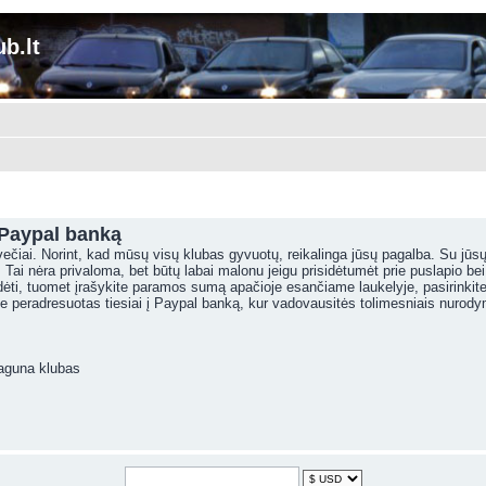
b.lt
Paypal banką
 svečiai. Norint, kad mūsų visų klubas gyvuotų, reikalinga jūsų pagalba. Su 
Tai nėra privaloma, bet būtų labai malonu jeigu prisidėtumėt prie puslapio be
dėti, tuomet įrašykite paramos sumą apačioje esančiame laukelyje, pasirinkite
te peradresuotas tiesiai į Paypal banką, kur vadovausitės tolimesniais nurody
Laguna klubas