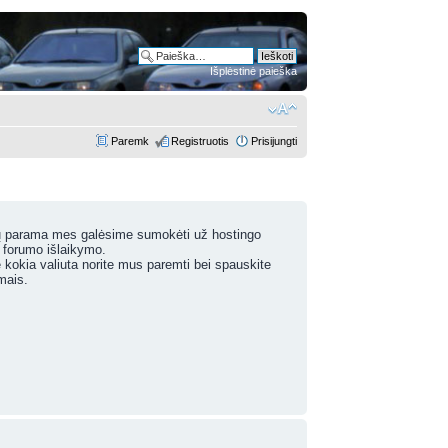
Išplėstinė paieška
Paremk
Registruotis
Prisijungti
jūsų parama mes galėsime sumokėti už hostingo
i forumo išlaikymo.
 kokia valiuta norite mus paremti bei spauskite
mais.