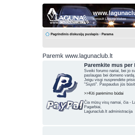
www.lagunaclu
Renault Laguna klubas
Pagrindinis diskusijų puslapis
‹
Parama
Paremk www.lagunaclub.lt
Paremkite mus per 
Sveiki forumo nariai, bei jo
paslaugas bei domeno vardą. 
Jeigu visgi nusprendėte prisi
"Siųsti". Paspaudus jūs būsi
>>Kiti parėmimo būdai
Čia mūsų visų namai, čia - 
Pagarbiai,
Lagunaclub.lt administracija